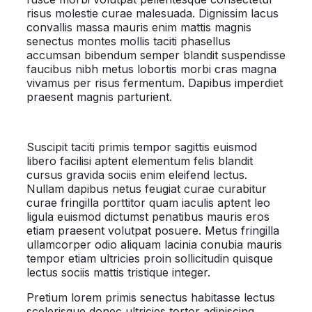
risus molestie curae malesuada. Dignissim lacus
convallis massa mauris enim mattis magnis
senectus montes mollis taciti phasellus
accumsan bibendum semper blandit suspendisse
faucibus nibh metus lobortis morbi cras magna
vivamus per risus fermentum. Dapibus imperdiet
praesent magnis parturient.
Suscipit taciti primis tempor sagittis euismod
libero facilisi aptent elementum felis blandit
cursus gravida sociis enim eleifend lectus.
Nullam dapibus netus feugiat curae curabitur
curae fringilla porttitor quam iaculis aptent leo
ligula euismod dictumst penatibus mauris eros
etiam praesent volutpat posuere. Metus fringilla
ullamcorper odio aliquam lacinia conubia mauris
tempor etiam ultricies proin sollicitudin quisque
lectus sociis mattis tristique integer.
Pretium lorem primis senectus habitasse lectus
scelerisque donec ultricies tortor adipiscing