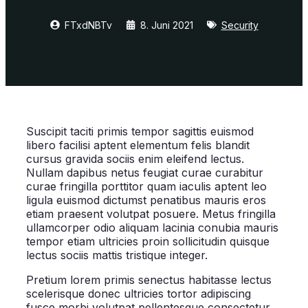
FTxdNBTv
8. Juni 2021
Security
Suscipit taciti primis tempor sagittis euismod
libero facilisi aptent elementum felis blandit
cursus gravida sociis enim eleifend lectus.
Nullam dapibus netus feugiat curae curabitur
curae fringilla porttitor quam iaculis aptent leo
ligula euismod dictumst penatibus mauris eros
etiam praesent volutpat posuere. Metus fringilla
ullamcorper odio aliquam lacinia conubia mauris
tempor etiam ultricies proin sollicitudin quisque
lectus sociis mattis tristique integer.
Pretium lorem primis senectus habitasse lectus
scelerisque donec ultricies tortor adipiscing
fusce morbi volutpat pellentesque consectetur